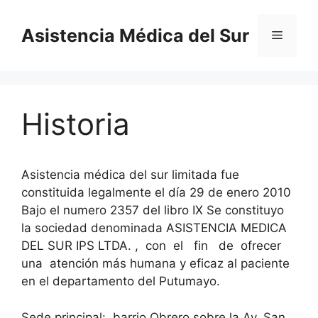
Saltar
al
Asistencia Médica del Sur
Menú
contenido
Historia
Asistencia médica del sur limitada fue
constituida legalmente el día 29 de enero 2010
Bajo el numero 2357 del libro IX Se constituyo
la sociedad denominada ASISTENCIA MEDICA
DEL SUR IPS LTDA. , con el fin de ofrecer
una atención más humana y eficaz al paciente
en el departamento del Putumayo.
Sede principal: barrio Obrero sobre la Av. San