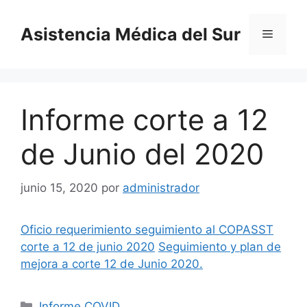
Saltar
al
Asistencia Médica del Sur
Menú
contenido
Informe corte a 12
de Junio del 2020
junio 15, 2020
por
administrador
Oficio requerimiento seguimiento al COPASST
corte a 12 de junio 2020
Seguimiento y plan de
mejora a corte 12 de Junio 2020.
Categorías
Informe COVID